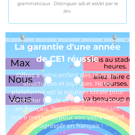
grammaticaux : Distinguer a/à et est/et par le
jeu.
La garantie d'une année
de CE1 réussie
Offrez à votre enfant des révisions
structurées et joyeuses. Notre
plateforme est la solution idéale pour
compléter l'école et solidifier ses bases
en français. Testez dès maintenant
notre méthode pour voir votre enfant
progresser en français !